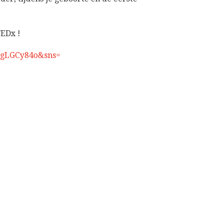
TEDx !
6gLGCy84o&sns=